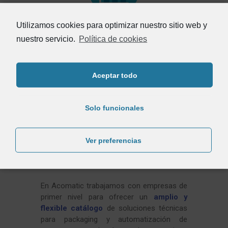
Utilizamos cookies para optimizar nuestro sitio web y
SEGUIMIENTO DURANTE TODO EL
nuestro servicio.
Política de cookies
PROCESO
Aceptar todo
Solo funcionales
Ver preferencias
NUESTRO CATÁLOGO
En Acomatic trabajamos con empresas de
primer nivel para ofrecer un
amplio y
flexible catálogo
de soluciones técnicas
para packaging y automatización de